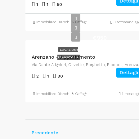
Dettagli
1
1
50
Immobiliare Bianchi & Caffagni
3 settimane ag
€950
LOCAZIONE
Arenzano – Appartamento
TRANSITORIA
Via Dante Alighieri, Olivette,
Dettagli
2
1
90
Immobiliare Bianchi & Caffagni
1 mese ag
Precedente