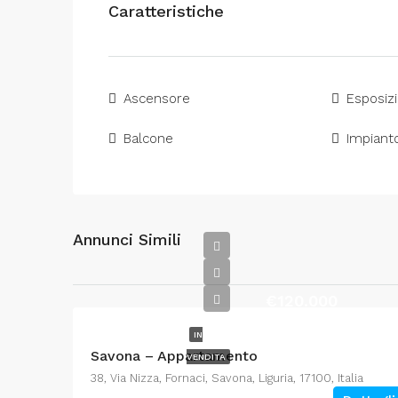
Caratteristiche
Ascensore
Esposiz
Balcone
Impianto
Annunci Simili
€120.000
IN
Savona – Appartamento
VENDITA
38, Via Nizza, Fornaci, Savona, Liguria, 17100, Italia