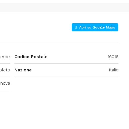
Apri su Google Maps
verde
Codice Postale
16016
oleto
Nazione
Italia
nova