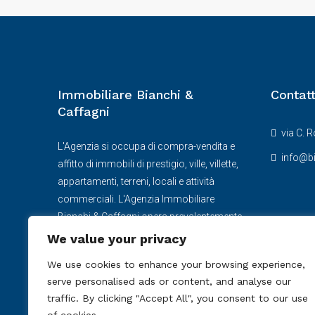
Immobiliare Bianchi &
Contatt
Caffagni
via C. 
L'Agenzia si occupa di compra-vendita e
info@bi
affitto di immobili di prestigio, ville, villette,
appartamenti, terreni, locali e attività
commerciali. L'Agenzia Immobiliare
Bianchi & Caffagni opera prevalentemente
ad Arenzano e nella provincia di Genova
We value your privacy
ma dispone di immobili in altre località
We use cookies to enhance your browsing experience,
italiane.
serve personalised ads or content, and analyse our
traffic. By clicking "Accept All", you consent to our use