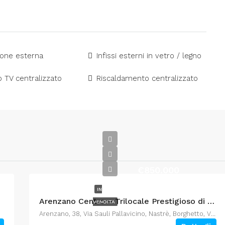
ione esterna
Infissi esterni in vetro / legno
 TV centralizzato
Riscaldamento centralizzato
€850.000
IN
Arenzano Centro – Trilocale Prestigioso di 140mq con Box auto
VENDITA
Arenzano, 38, Via Sauli Pallavicino, Nastrè, Borghetto, Vignazze, Arenzano, Genova, Liguria, 16011, Italia