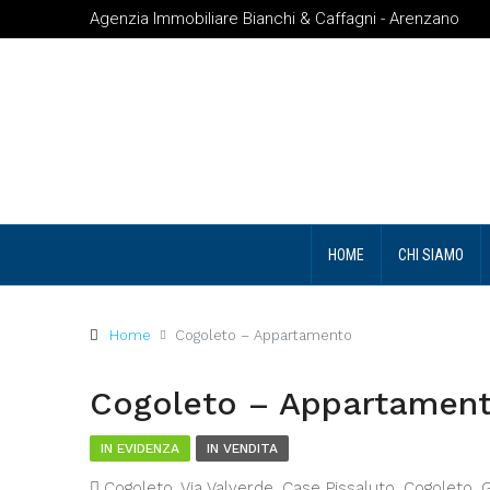
Agenzia Immobiliare Bianchi & Caffagni - Arenzano
HOME
CHI SIAMO
Home
Cogoleto – Appartamento
Cogoleto – Appartamen
IN EVIDENZA
IN VENDITA
Cogoleto, Via Valverde, Case Pissaluto, Cogoleto, Ge