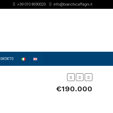
+39 010 8590023
info@bianchicaffagni.it
CONTATTO
€190.000