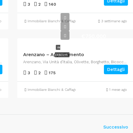
Dettagli
3
2
140
o
Immobiliare Bianchi & Caffagni
3 settimane ago
€750.000
IN
Arenzano – Appartamento
VENDITA
 Borghetto, Bicocca, Arenzano, Genova, Liguria, 16011, Italia
Arenzano, Via Unità d'Italia, Olivette, Borghetto, Bicocca, Arenzano, Genova, Liguria, 16011, Italia
Dettagli
3
2
175
o
Immobiliare Bianchi & Caffagni
1 mese ago
Successivo