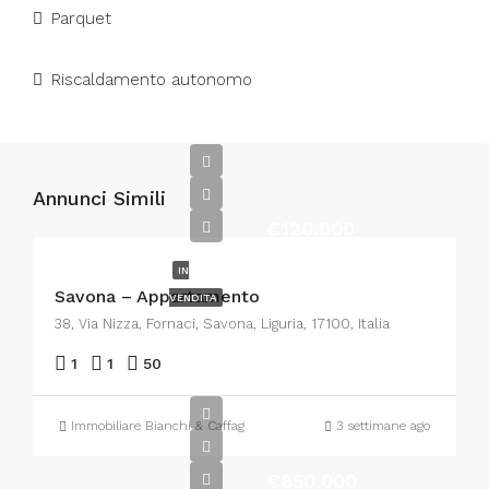
Parquet
Riscaldamento autonomo
Annunci Simili
€120.000
IN
Savona – Appartamento
VENDITA
38, Via Nizza, Fornaci, Savona, Liguria, 17100, Italia
1
1
50
Immobiliare Bianchi & Caffagni
3 settimane ago
€850.000