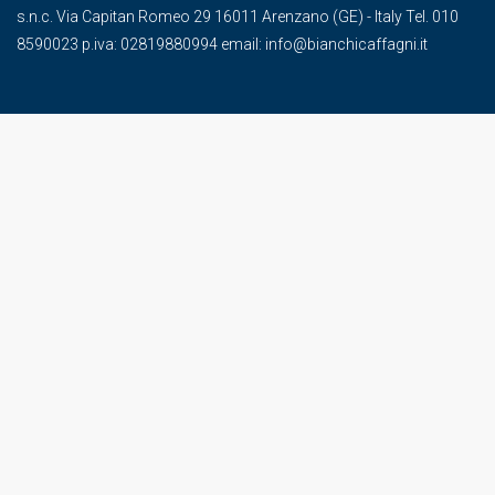
s.n.c. Via Capitan Romeo 29 16011 Arenzano (GE) - Italy Tel. 010
8590023 p.iva: 02819880994 email: info@bianchicaffagni.it