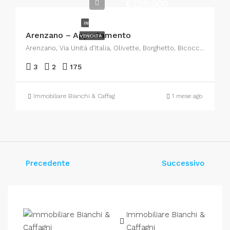
€750.000
IN
Arenzano – Appartamento
VENDITA
Arenzano, Via Unità d'Italia, Olivette, Borghetto, Bicocca, Arenzano, Genova, Liguria, 16011, Italia
3
2
175
Immobiliare Bianchi & Caffagni
1 mese ago
Precedente
Successivo
Immobiliare Bianchi &
Caffagni