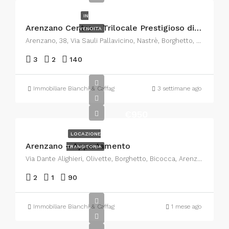
IN
Arenzano Centro – Trilocale Prestigioso di 140mq con Box auto
VENDITA
Arenzano, 38, Via Sauli Pallavicino, Nastrè, Borghetto, Vignazze, Arenzano, Genova, Liguria, 16011, Italia
3
2
140
Immobiliare Bianchi & Caffagni
3 settimane ago
€950
LOCAZIONE
Arenzano – Appartamento
TRANSITORIA
Via Dante Alighieri, Olivette, Borghetto, Bicocca, Arenzano, Genova, Liguria, 16011, Italia
2
1
90
Immobiliare Bianchi & Caffagni
1 mese ago