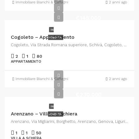
Immobiliare Bianchi & Caffagni
2 anni ago
€145.000
IN
Cogoleto – Appartamento
VENDITA
Cogoleto, Via Strada Romana superiore, Schivà, Cogoleto, Genova, Liguria, 16016, Italia
2
1
80
APPARTAMENTO
Immobiliare Bianchi & Caffagni
2 anni ago
€230.000
IN
Arenzano – Villino a schiera
VENDITA
Arenzano, Via Migliarini, Borghetto, Arenzano, Genova, Liguria, 16011, Italia
1
1
50
VILLA A SCHIERA