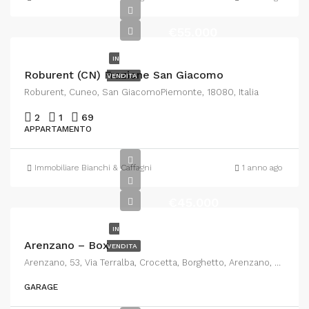
€55.000
IN
Roburent (CN) Frazione San Giacomo
VENDITA
Roburent, Cuneo, San GiacomoPiemonte, 18080, Italia
2
1
69
APPARTAMENTO
Immobiliare Bianchi & Caffagni
1 anno ago
€45.000
IN
Arenzano – Box
VENDITA
Arenzano, 53, Via Terralba, Crocetta, Borghetto, Arenzano, Genova, Liguria, 16011, Italia
GARAGE