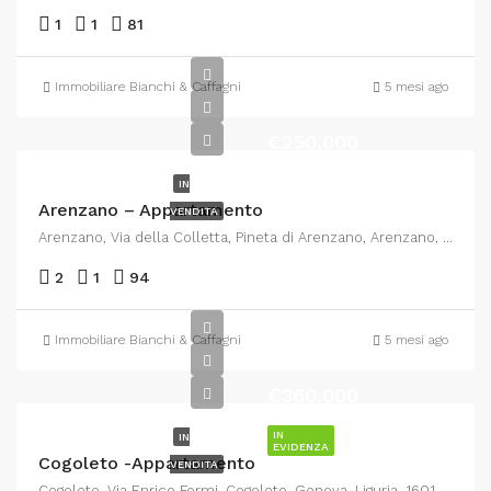
1
1
81
Immobiliare Bianchi & Caffagni
5 mesi ago
€250.000
IN
Arenzano – Appartamento
VENDITA
Arenzano, Via della Colletta, Pineta di Arenzano, Arenzano, Genova, Liguria, 16011, Italia
2
1
94
Immobiliare Bianchi & Caffagni
5 mesi ago
€360.000
IN
IN
EVIDENZA
Cogoleto -Appartamento
VENDITA
Cogoleto, Via Enrico Fermi, Cogoleto, Genova, Liguria, 16016, Italia