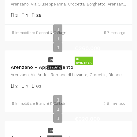
Arenzano, Via Giuseppe Mina, Crocetta, Borghetto, Arenzano, Genova, Liguria, 16011, Italia
2
1
85
Immobiliare Bianchi & Caffagni
7 mesi ago
€260.000
IN
IN
EVIDENZA
Arenzano – Appartamento
VENDITA
Arenzano, Via Antica Romana di Levante, Crocetta, Bicocca, Arenzano, Genova, Liguria, 16011, Italia
2
1
82
Immobiliare Bianchi & Caffagni
8 mesi ago
€320.000
IN