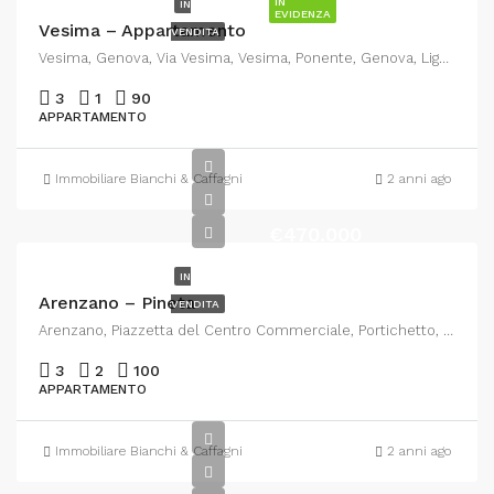
IN
IN
EVIDENZA
Vesima – Appartamento
VENDITA
Vesima, Genova, Via Vesima, Vesima, Ponente, Genova, Liguria, 16158, Italia
3
1
90
APPARTAMENTO
Immobiliare Bianchi & Caffagni
2 anni ago
€470.000
IN
Arenzano – Pineta
VENDITA
Arenzano, Piazzetta del Centro Commerciale, Portichetto, Pineta di Arenzano, Arenzano, Genova, Liguria, 16011, Italia
3
2
100
APPARTAMENTO
Immobiliare Bianchi & Caffagni
2 anni ago