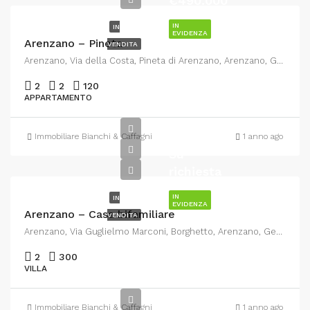
€490.000
IN
IN
EVIDENZA
Arenzano – Pineta
VENDITA
Arenzano, Via della Costa, Pineta di Arenzano, Arenzano, Genova, Liguria, 16011, Italia
2
2
120
APPARTAMENTO
Immobiliare Bianchi & Caffagni
1 anno ago
Su
richiesta
IN
IN
EVIDENZA
Arenzano – Casa bifamiliare
VENDITA
Arenzano, Via Guglielmo Marconi, Borghetto, Arenzano, Genova, Liguria, 16011, Italia
2
300
VILLA
Immobiliare Bianchi & Caffagni
1 anno ago