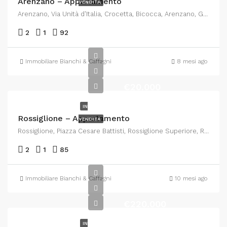
Arenzano – Appartamento
VENDITA
Arenzano, Via Unità d'Italia, Crocetta, Bicocca, Arenzano, Genova, Liguria, 16011, Italia
2
1
92
Immobiliare Bianchi & Caffagni
8 mesi ago
€20.000
IN
Rossiglione – Appartamento
VENDITA
Rossiglione, Piazza Cesare Battisti, Rossiglione Superiore, Rossiglione, Genova, Liguria, 16060, Italia
2
1
85
Immobiliare Bianchi & Caffagni
10 mesi ago
€220.000
IN