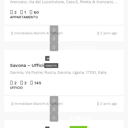
Arenzano, Via del Lucertolone, Casa E, Pineta di Arenzano, Arenzano, Genova, Liguria, 16011, Italia
2
1
60
APPARTAMENTO
Immobiliare Bianchi & Caffagni
2 anni ago
€220.000
IN
Savona – Ufficio
VENDITA
Savona, Via Fiume, Rusca, Savona, Liguria, 17100, Italia
2
2
145
UFFICIO
Immobiliare Bianchi & Caffagni
2 anni ago
€180.000