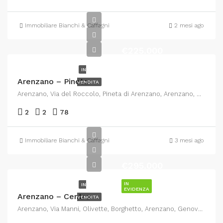
Immobiliare Bianchi & Caffagni
2 mesi ago
€225.000
IN
Arenzano – Pineta
VENDITA
Arenzano, Via del Roccolo, Pineta di Arenzano, Arenzano, Genova, Liguria, 16011, Italia
2
2
78
Immobiliare Bianchi & Caffagni
3 mesi ago
€295.000
IN
IN
EVIDENZA
Arenzano – Centro
VENDITA
Arenzano, Via Manni, Olivette, Borghetto, Arenzano, Genova, Liguria, 16011, Italia