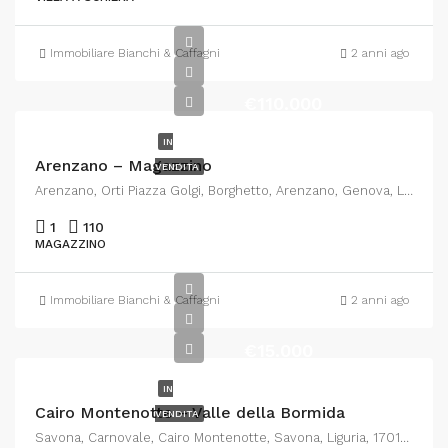
Immobiliare Bianchi & Caffagni
2 anni ago
€110.000
IN
Arenzano – Magazzino
VENDITA
Arenzano, Orti Piazza Golgi, Borghetto, Arenzano, Genova, Liguria, 16011, Italia
1
110
MAGAZZINO
Immobiliare Bianchi & Caffagni
2 anni ago
€15.000
IN
Cairo Montenotte – Valle della Bormida
VENDITA
Savona, Carnovale, Cairo Montenotte, Savona, Liguria, 17014, Italia