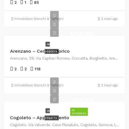
2
1
85
Immobiliare Bianchi & Caffagni
3 mesi ago
€410.000
IN
Arenzano – Centro Storico
VENDITA
Arenzano, 29, Via Capitan Romeo, Crocetta, Borghetto, Arenzano, Genova, Liguria, 16011, Italia
2
2
118
Immobiliare Bianchi & Caffagni
3 mesi ago
€190.000
IN
IN
EVIDENZA
Cogoleto – Appartamento
VENDITA
Cogoleto, Via Valverde, Case Pissaluto, Cogoleto, Genova, Liguria, 16016, Italia