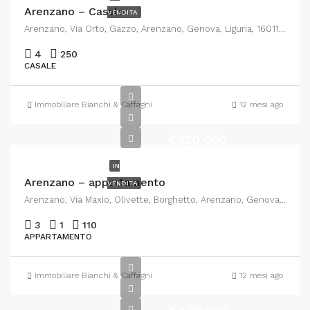
Arenzano – Casale
VENDITA
Arenzano, Via Orto, Gazzo, Arenzano, Genova, Liguria, 16011, Italia
4
250
CASALE
Immobiliare Bianchi & Caffagni
12 mesi ago
€520.000
IN
Arenzano – appartamento
VENDITA
Arenzano, Via Maxio, Olivette, Borghetto, Arenzano, Genova, Liguria, 16011, Italia
3
1
110
APPARTAMENTO
Immobiliare Bianchi & Caffagni
12 mesi ago