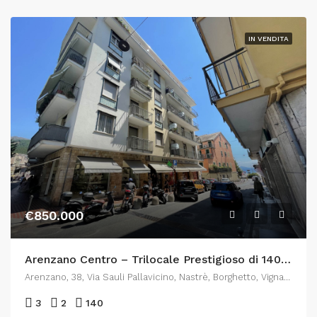
IN VENDITA
€850.000
Arenzano Centro – Trilocale Prestigioso di 140mq con Box auto
Arenzano, 38, Via Sauli Pallavicino, Nastrè, Borghetto, Vignazze, Arenzano, Genova, Liguria, 16011, Italia
3
2
140