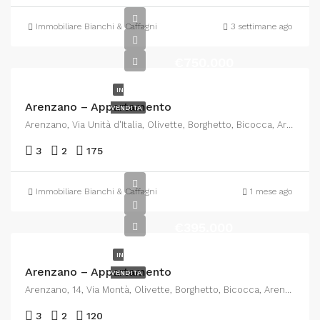
Immobiliare Bianchi & Caffagni
3 settimane ago
€750.000
IN
Arenzano – Appartamento
VENDITA
Arenzano, Via Unità d'Italia, Olivette, Borghetto, Bicocca, Arenzano, Genova, Liguria, 16011, Italia
3
2
175
Immobiliare Bianchi & Caffagni
1 mese ago
€395.000
IN
Arenzano – Appartamento
VENDITA
Arenzano, 14, Via Montà, Olivette, Borghetto, Bicocca, Arenzano, Genova, Liguria, 16011, Italia
3
2
120