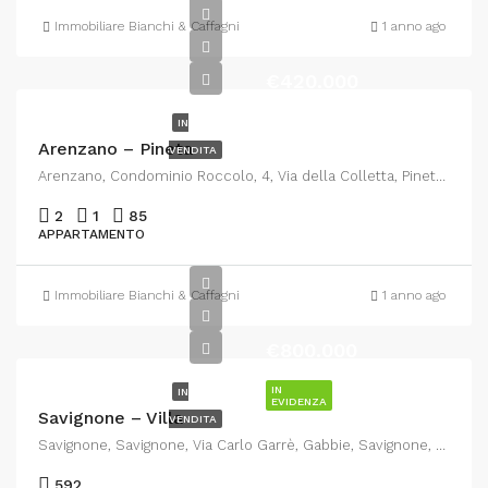
Immobiliare Bianchi & Caffagni
1 anno ago
€420.000
IN
Arenzano – Pineta
VENDITA
Arenzano, Condominio Roccolo, 4, Via della Colletta, Pineta di Arenzano, Arenzano, Genova, Liguria, 16011, Italia
2
1
85
APPARTAMENTO
Immobiliare Bianchi & Caffagni
1 anno ago
€800.000
IN
IN
EVIDENZA
Savignone – Villa
VENDITA
Savignone, Savignone, Via Carlo Garrè, Gabbie, Savignone, Genova, Liguria, 16015, Italia
592