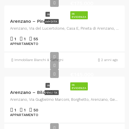
€175.000
IN
IN
EVIDENZA
Arenzano – Pineta
VENDITA
Arenzano, Via del Lucertolone, Casa E, Pineta di Arenzano, Arenzano, Genova, Liguria, 16011, Italia
1
1
55
APPARTAMENTO
Immobiliare Bianchi & Caffagni
2 anni ago
€145.000
IN
IN
EVIDENZA
Arenzano – Bilocale
VENDITA
Arenzano, Via Guglielmo Marconi, Borghetto, Arenzano, Genova, Liguria, 16011, Italia
1
1
50
APPARTAMENTO