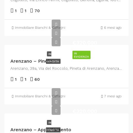
1
1
70
Immobiliare Bianchi & Caffagni
6 mesi ago
€320.000
IN
IN
EVIDENZA
Arenzano – Pineta
VENDITA
Arenzano, 39a, Via del Roccolo, Pineta di Arenzano, Arenzano, Genova, Liguria, 16011, Italia
1
1
60
Immobiliare Bianchi & Caffagni
7 mesi ago
€320.000
IN
Arenzano – Appartamento
VENDITA