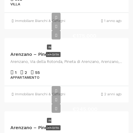
VILLA
Immobiliare Bianchi & Caffagni
1 anno ago
€175.000
IN
Arenzano – Pineta
VENDITA
Arenzano, Via della Rotonda, Pineta di Arenzano, Arenzano, Genova, Liguria, 16011, Italia
1
2
55
APPARTAMENTO
Immobiliare Bianchi & Caffagni
2 anni ago
€245.000
IN
Arenzano – Pineta
VENDITA