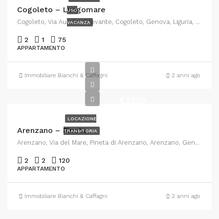
Cogoleto – Lungomare
USO
Cogoleto, Via Aurelia di levante, Cogoleto, Genova, Liguria, 16016, Italia
VACANZA
2
1
75
APPARTAMENTO
Immobiliare Bianchi & Caffagni
2 anni ago
€1.150
LOCAZIONE
Arenzano – Pineta
TRANSITORIA
Arenzano, Via del Mare, Pineta di Arenzano, Arenzano, Genova, Liguria, 16011, Italia
2
2
120
APPARTAMENTO
Immobiliare Bianchi & Caffagni
2 anni ago