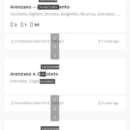
Arenzano – Appartamento
TRANSITORIA
Via Dante Alighieri, Olivette, Borghetto, Bicocca, Arenzano, Genova, Liguria, 16011, Italia
2
1
90
Immobiliare Bianchi & Caffagni
1 mese ago
LOCAZIONE
Arenzano e Cogoleto
USO
Arenzano, Cogoleto
VACANZA
Immobiliare Bianchi & Caffagni
2 mesi ago
LOCAZIONE