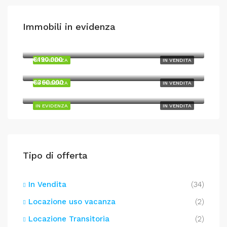
Immobili in evidenza
€295.000
Arenzano, Via Manni, Olivette, Borghetto, Arenzano, Genova, Liguria, 16011, Italia
€190.000
IN EVIDENZA
IN VENDITA
Cogoleto, Via Valverde, Case Pissaluto, Cogoleto, Genova, Liguria, 16016, Italia
€360.000
IN EVIDENZA
IN VENDITA
Cogoleto, Via Enrico Fermi, Cogoleto, Genova, Liguria, 16016, Italia
IN EVIDENZA
IN VENDITA
Tipo di offerta
In Vendita
(34)
Locazione uso vacanza
(2)
Locazione Transitoria
(2)