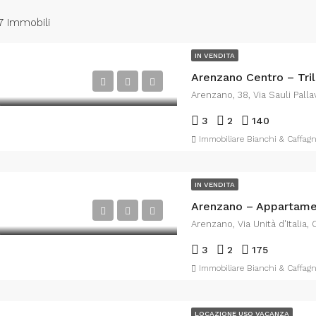
7 Immobili
IN VENDITA
3
2
140
Immobiliare Bianchi & Caffagn
IN VENDITA
Arenzano – Appartam
3
2
175
Immobiliare Bianchi & Caffagn
LOCAZIONE USO VACANZA