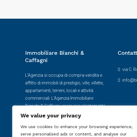
Immobiliare Bianchi &
Contatt
Caffagni
via C. 
L'Agenzia si occupa di compra-vendita e
info@bi
affitto di immobili di prestigio, ville, villette,
appartamenti, terreni, locali e attività
commerciali. L'Agenzia Immobiliare
Bianchi & Caffagni opera prevalentemente
ad Arenzano e nella provincia di Genova
We value your privacy
ma dispone di immobili in altre località
We use cookies to enhance your browsing experience,
italiane.
serve personalised ads or content, and analyse our