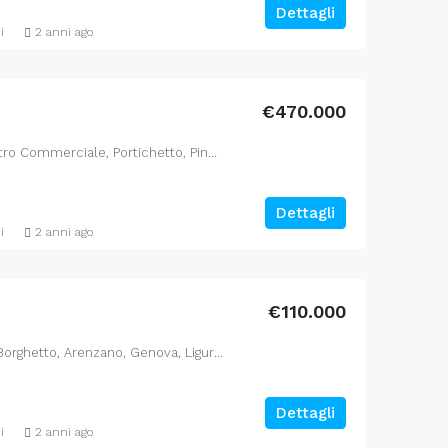
Dettagli
i
2 anni ago
€470.000
Arenzano, Piazzetta del Centro Commerciale, Portichetto, Pineta di Arenzano, Arenzano, Genova, Liguria, 16011, Italia
Dettagli
i
2 anni ago
€110.000
Arenzano, Orti Piazza Golgi, Borghetto, Arenzano, Genova, Liguria, 16011, Italia
Dettagli
i
2 anni ago