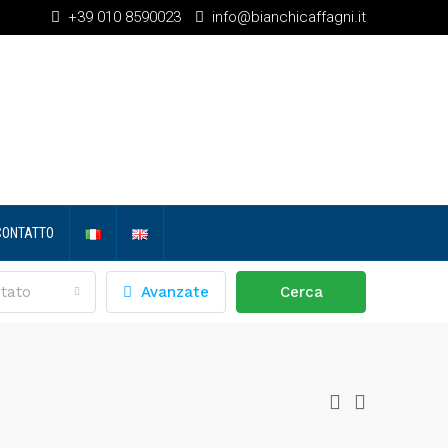
+39 010 8590023
info@bianchicaffagni.it
CONTATTO
tato
Avanzate
Cerca