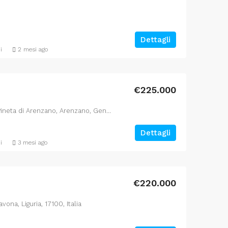
Dettagli
i
2 mesi ago
€225.000
Arenzano, Via del Roccolo, Pineta di Arenzano, Arenzano, Genova, Liguria, 16011, Italia
Dettagli
i
3 mesi ago
€220.000
ona, Liguria, 17100, Italia