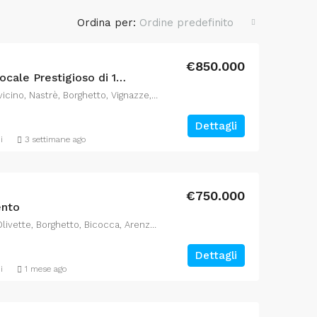
Ordina per:
Ordine predefinito
€850.000
Arenzano Centro – Trilocale Prestigioso di 140mq con Box auto
Arenzano, 38, Via Sauli Pallavicino, Nastrè, Borghetto, Vignazze, Arenzano, Genova, Liguria, 16011, Italia
Dettagli
i
3 settimane ago
€750.000
ento
Arenzano, Via Unità d'Italia, Olivette, Borghetto, Bicocca, Arenzano, Genova, Liguria, 16011, Italia
Dettagli
i
1 mese ago