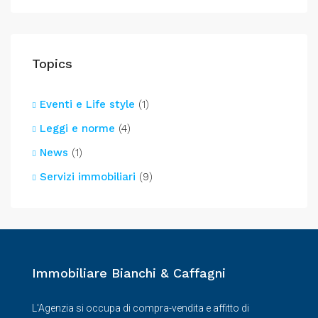
Topics
Eventi e Life style
(1)
Leggi e norme
(4)
News
(1)
Servizi immobiliari
(9)
Immobiliare Bianchi & Caffagni
L'Agenzia si occupa di compra-vendita e affitto di