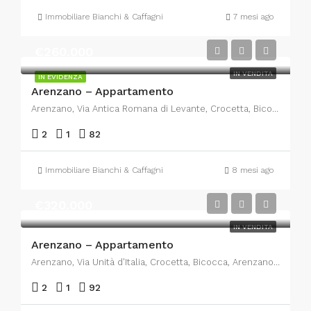
Immobiliare Bianchi & Caffagni
7 mesi ago
€260.000
IN VENDITA
IN EVIDENZA
Arenzano – Appartamento
Arenzano, Via Antica Romana di Levante, Crocetta, Bicocca, Arenzano, Genova, Liguria, 16011, Italia
2
1
82
Immobiliare Bianchi & Caffagni
8 mesi ago
€320.000
IN VENDITA
Arenzano – Appartamento
Arenzano, Via Unità d'Italia, Crocetta, Bicocca, Arenzano, Genova, Liguria, 16011, Italia
2
1
92