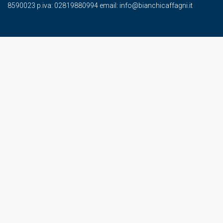
8590023 p.iva: 02819880994 email: info@bianchicaffagni.it