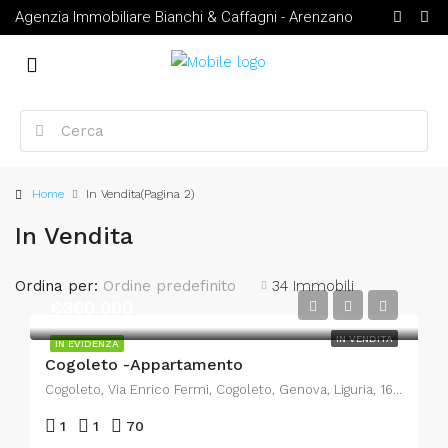
Agenzia Immobiliare Bianchi & Caffagni - Arenzano
Home
In Vendita
(Pagina 2)
In Vendita
Ordina per:
34 Immobili
Ordine predefinito
€360.000
IN VENDITA
IN EVIDENZA
Cogoleto -Appartamento
Cogoleto, Via Enrico Fermi, Cogoleto, Genova, Liguria, 16016, Italia
1
1
70