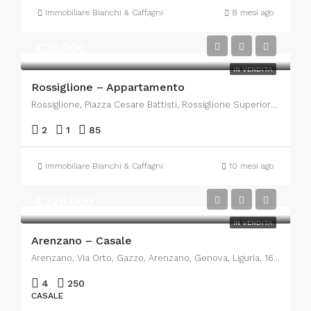
Immobiliare Bianchi & Caffagni
8 mesi ago
€20.000
IN VENDITA
Rossiglione – Appartamento
Rossiglione, Piazza Cesare Battisti, Rossiglione Superiore, Rossiglione, Genova, Liguria, 16060, Italia
2
1
85
Immobiliare Bianchi & Caffagni
10 mesi ago
€220.000
IN VENDITA
Arenzano – Casale
Arenzano, Via Orto, Gazzo, Arenzano, Genova, Liguria, 16011, Italia
4
250
CASALE