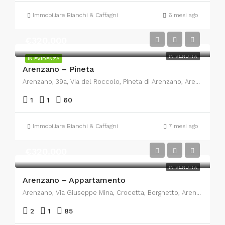
Immobiliare Bianchi & Caffagni
6 mesi ago
€320.000
IN VENDITA
IN EVIDENZA
Arenzano – Pineta
Arenzano, 39a, Via del Roccolo, Pineta di Arenzano, Arenzano, Genova, Liguria, 16011, Italia
1
1
60
Immobiliare Bianchi & Caffagni
7 mesi ago
€320.000
IN VENDITA
Arenzano – Appartamento
Arenzano, Via Giuseppe Mina, Crocetta, Borghetto, Arenzano, Genova, Liguria, 16011, Italia
2
1
85